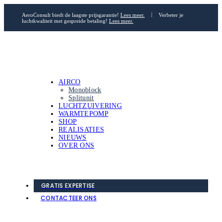
AeroConsult biedt de laagste prijsgarantie!
Lees meer.
|
Verbeter je
luchtkwaliteit met gespreide betaling!
Lees meer.
AIRCO
Monoblock
Splitunit
LUCHTZUIVERING
WARMTEPOMP
SHOP
REALISATIES
NIEUWS
OVER ONS
GRATIS EXPERTISE
CONTACTEER ONS