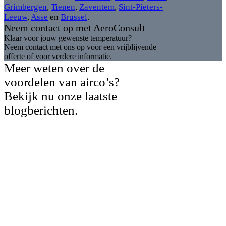
Grimbergen
,
Tienen
,
Zaventem
,
Sint-Pieters-
Leeuw
,
Asse
en
Brussel
.
Neem contact op met AeroConsult
Klaar voor jouw gewenste temperatuur?
Neem contact met ons op voor een vrijblijvende
offerte of voor verdere informatie.
Meer weten over de
voordelen van airco’s?
Bekijk nu onze laatste
blogberichten.