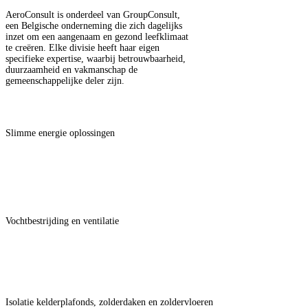
AeroConsult is onderdeel van GroupConsult,
een Belgische onderneming die zich dagelijks
inzet om een aangenaam en gezond leefklimaat
te creëren. Elke divisie heeft haar eigen
specifieke expertise, waarbij betrouwbaarheid,
duurzaamheid en vakmanschap de
gemeenschappelijke deler zijn.
EnergyConsult
Slimme energie oplossingen
AquaConsult
Vochtbestrijding en ventilatie
IsoConsult
Isolatie kelderplafonds, zolderdaken en zoldervloeren