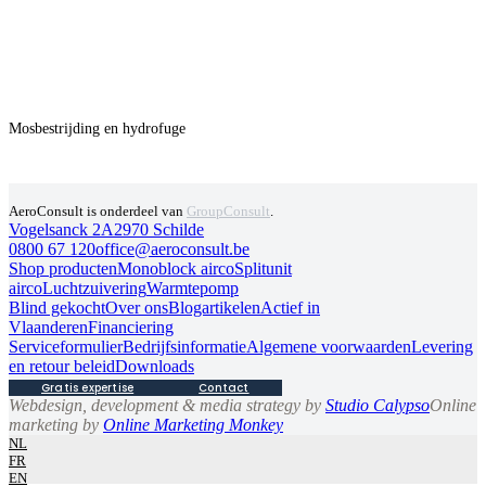
MosConsult
Mosbestrijding en hydrofuge
AeroConsult is onderdeel van
GroupConsult
.
Vogelsanck 2A
2970 Schilde
0800 67 120
office@aeroconsult.be
Shop producten
Monoblock airco
Splitunit
airco
Luchtzuivering
Warmtepomp
Blind gekocht
Over ons
Blogartikelen
Actief in
Vlaanderen
Financiering
Serviceformulier
Bedrijfsinformatie
Algemene voorwaarden
Levering
en retour beleid
Downloads
Gratis expertise
Contact
Webdesign, development & media strategy by
Studio Calypso
Online
marketing by
Online Marketing Monkey
NL
FR
EN