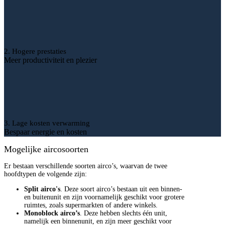
2. Hogere prestaties
Meer productiviteit en plezier
3. Lage kosten verwarming
Bespaar energie en kosten
Mogelijke aircosoorten
Er bestaan verschillende soorten airco’s, waarvan de twee
hoofdtypen de volgende zijn:
Split airco's
. Deze soort airco’s bestaan uit een binnen-
en buitenunit en zijn voornamelijk geschikt voor grotere
ruimtes, zoals supermarkten of andere winkels.
Monoblock airco’s
. Deze hebben slechts één unit,
namelijk een binnenunit, en zijn meer geschikt voor