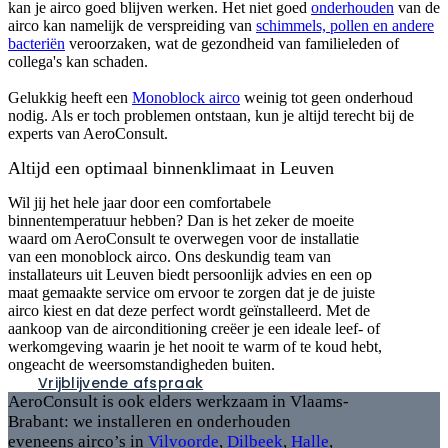
kan je airco goed blijven werken. Het niet goed
onderhouden
van de
airco kan namelijk de verspreiding van
schimmels, pollen en andere
bacteriën
veroorzaken, wat de gezondheid van familieleden of
collega's kan schaden.
Gelukkig heeft een
Monoblock airco
weinig tot geen onderhoud
nodig. Als er toch problemen ontstaan, kun je altijd terecht bij de
experts van AeroConsult.
Altijd een optimaal binnenklimaat in Leuven
Wil jij het hele jaar door een comfortabele
binnentemperatuur hebben? Dan is het zeker de moeite
waard om AeroConsult te overwegen voor de installatie
van een monoblock airco. Ons deskundig team van
installateurs uit Leuven biedt persoonlijk advies en een op
maat gemaakte service om ervoor te zorgen dat je de juiste
airco kiest en dat deze perfect wordt geïnstalleerd. Met de
aankoop van de airconditioning creëer je een ideale leef- of
werkomgeving waarin je het nooit te warm of te koud hebt,
ongeacht de weersomstandigheden buiten.
Vrijblijvende afspraak
AeroConsult
is ook elders werkzaam in Vlaams-
Brabant: we installeren en onderhouden
eveneens airco’s in
Vilvoorde
,
Dilbeek
,
Halle
,