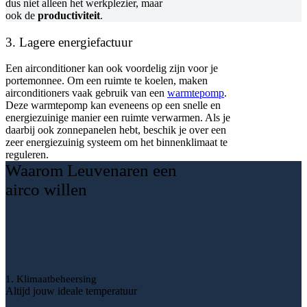
dus niet alleen het werkplezier, maar
ook de
productiviteit
.
3. Lagere energiefactuur
Een airconditioner kan ook voordelig zijn voor je
portemonnee. Om een ruimte te koelen, maken
airconditioners vaak gebruik van een
warmtepomp
.
Deze warmtepomp kan eveneens op een snelle en
energiezuinige manier een ruimte verwarmen. Als je
daarbij ook zonnepanelen hebt, beschik je over een
zeer energiezuinig systeem om het binnenklimaat te
reguleren.
Waarom Leuvenaren een
airco willen
1. Klimaatbeheersing
Altijd jouw ideale temperatuur