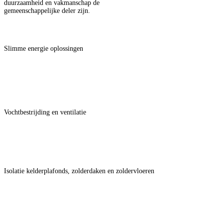
duurzaamheid en vakmanschap de
gemeenschappelijke deler zijn.
EnergyConsult
Slimme energie oplossingen
AquaConsult
Vochtbestrijding en ventilatie
IsoConsult
Isolatie kelderplafonds, zolderdaken en zoldervloeren
MosConsult