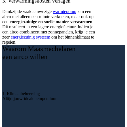
3. Verwarmingskosten verlagen
Dankzij de vaak aanwezige
warmtepomp
kan een
airco niet alleen een ruimte verkoelen, maar ook op
een
energiezuinige en snelle manier verwarmen
.
Dit resulteert in een lagere energiefactuur. Indien je
een airco combineert met zonnepanelen, krijg je een
zeer
energiezuinig systeem
om het binnenklimaat te
regelen.
Waarom Maasmechelaren
een airco willen
1. Klimaatbeheersing
Altijd jouw ideale temperatuur