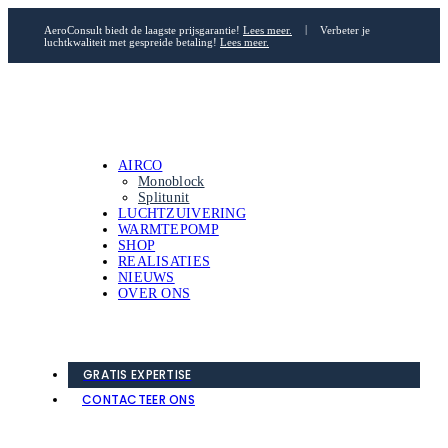
AeroConsult biedt de laagste prijsgarantie!
Lees meer.
|
Verbeter je
luchtkwaliteit met gespreide betaling!
Lees meer.
AIRCO
Monoblock
Splitunit
LUCHTZUIVERING
WARMTEPOMP
SHOP
REALISATIES
NIEUWS
OVER ONS
GRATIS EXPERTISE
CONTACTEER ONS