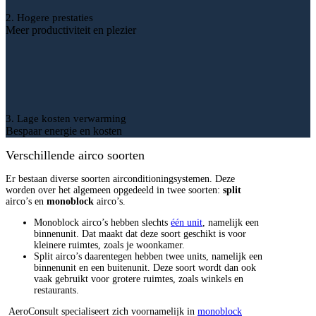
2. Hogere prestaties
Meer productiviteit en plezier
3. Lage kosten verwarming
Bespaar energie en kosten
Verschillende airco soorten
Er bestaan diverse soorten airconditioningsystemen. Deze
worden over het algemeen opgedeeld in twee soorten:
split
airco’s en
monoblock
airco’s.
Monoblock airco’s hebben slechts
één unit
, namelijk een
binnenunit. Dat maakt dat deze soort geschikt is voor
kleinere ruimtes, zoals je woonkamer.
Split airco’s daarentegen hebben twee units, namelijk een
binnenunit en een buitenunit. Deze soort wordt dan ook
vaak gebruikt voor grotere ruimtes, zoals winkels en
restaurants.
AeroConsult specialiseert zich voornamelijk in
monoblock