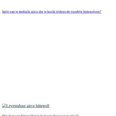
Spijt van je mobiele airco die je kocht tijdens de voorbije hittegolven?
Wat doet een hittegolf met de levensduur van je airco?