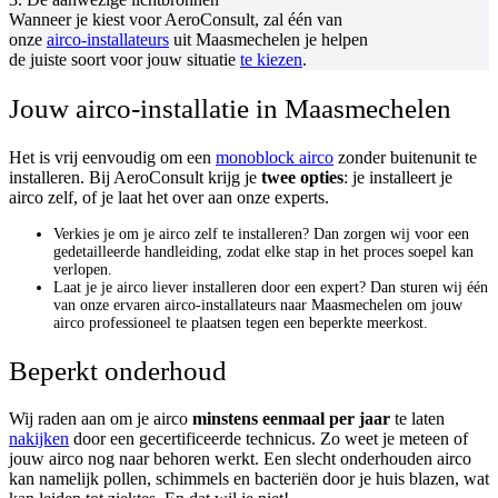
Wanneer je kiest voor AeroConsult, zal één van
onze
airco-installateurs
uit Maasmechelen je helpen
de juiste soort voor jouw situatie
te kiezen
.
Jouw airco-installatie in Maasmechelen
Het is vrij eenvoudig om een
monoblock airco
zonder buitenunit te
installeren. Bij AeroConsult krijg je
twee opties
: je installeert je
airco zelf, of je laat het over aan onze experts.
Verkies je om je airco zelf te installeren? Dan zorgen wij voor een
gedetailleerde handleiding, zodat elke stap in het proces soepel kan
verlopen.
Laat je je airco liever installeren door een expert? Dan sturen wij één
van onze ervaren airco-installateurs naar Maasmechelen om jouw
airco professioneel te plaatsen tegen een beperkte meerkost.
Beperkt onderhoud
Wij raden aan om je airco
minstens eenmaal per jaar
te laten
nakijken
door een gecertificeerde technicus. Zo weet je meteen of
jouw airco nog naar behoren werkt. Een slecht onderhouden airco
kan namelijk pollen, schimmels en bacteriën door je huis blazen, wat