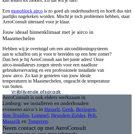
kan leiden tot ziektes. En dat wil je niet!
Een
monoblock airco
is zo goed als onderhoudsvrij en hoeft dus niet
jaarlijks nagekeken worden. Mocht je toch problemen hebben, staat
AeroConsult uiteraard voor je klaar.
Jouw ideaal binnenklimaat met je airco in
Maasmechelen
Hebben wij je overtuigd om een airconditioningsysteem
aan te schaffen om je voor te bereiden op een hete zomer?
Dan ben je bij AeroConsult aan het juiste adres! Onze
airco-installateurs zorgen steeds voor een naadloze
gebruikerservaring en een professionele installatie van
jouw airco. Zo kan je genieten van jouw ideale
temperaturen in Maasmechelen, ongeacht de temperatuur
van buiten.
Vrijblijvende afspraak
AeroConsult is ook elders werkzaam in
Limburg: we installeren en onderhouden
eveneens airco’s in
Hasselt
,
Genk
,
Beringen
,
Sint-Truiden
,
Lommel
,
Heusden-Zolder
,
Pelt
,
Maaseik
en
Tongeren
.
Neem contact op met AeroConsult
Contacteer ons nu voor meer informatie.