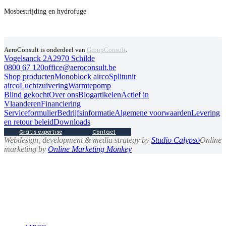
Mosbestrijding en hydrofuge
AeroConsult is onderdeel van
GroupConsult
.
Vogelsanck 2A
2970 Schilde
0800 67 120
office@aeroconsult.be
Shop producten
Monoblock airco
Splitunit
airco
Luchtzuivering
Warmtepomp
Blind gekocht
Over ons
Blogartikelen
Actief in
Vlaanderen
Financiering
Serviceformulier
Bedrijfsinformatie
Algemene voorwaarden
Levering
en retour beleid
Downloads
Gratis expertise
Contact
Webdesign, development & media strategy by
Studio Calypso
Online
marketing by
Online Marketing Monkey